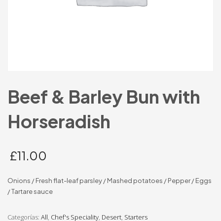
Beef & Barley Bun with
Horseradish
£
11.00
Onions / Fresh flat-leaf parsley / Mashed potatoes / Pepper / Eggs
/ Tartare sauce
Categorías:
All
,
Chef's Speciality
,
Desert
,
Starters