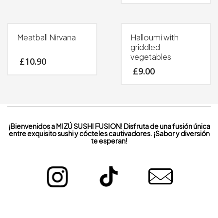
Meatball Nirvana
Halloumi with
griddled
vegetables
£
10.90
£
9.00
¡Bienvenidos a MIZÚ SUSHI FUSION! Disfruta de una fusión única
entre exquisito sushi y cócteles cautivadores. ¡Sabor y diversión
te esperan!