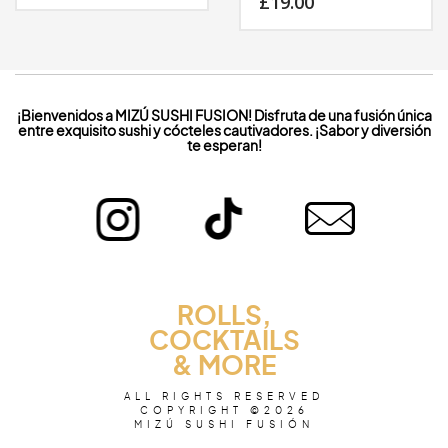
£
19.00
¡Bienvenidos a MIZÚ SUSHI FUSION! Disfruta de una fusión única
entre exquisito sushi y cócteles cautivadores. ¡Sabor y diversión
te esperan!
ROLLS,
COCKTAILS
& MORE
ALL RIGHTS RESERVED
COPYRIGHT ©2026
MIZÚ SUSHI FUSIÓN