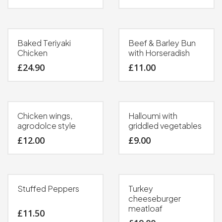
Baked Teriyaki
Beef & Barley Bun
Chicken
with Horseradish
£
24.90
£
11.00
Chicken wings,
Halloumi with
agrodolce style
griddled vegetables
£
12.00
£
9.00
Stuffed Peppers
Turkey
cheeseburger
meatloaf
£
11.50